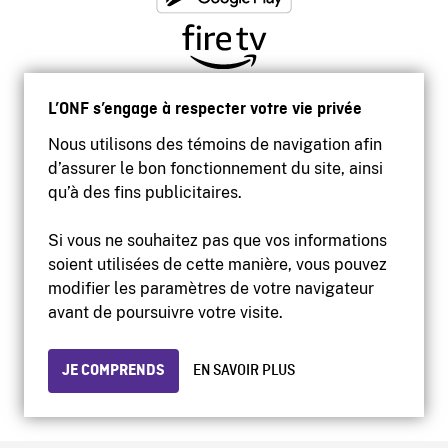
L’ONF s’engage à respecter votre vie privée
Nous utilisons des témoins de navigation afin
d’assurer le bon fonctionnement du site, ainsi
qu’à des fins publicitaires.
Si vous ne souhaitez pas que vos informations
soient utilisées de cette manière, vous pouvez
modifier les paramètres de votre navigateur
Accessibilité
avant de poursuivre votre visite.
Site institutionnel
Conditions d'utilisation
Protection des renseignements personnels
JE COMPRENDS
EN SAVOIR PLUS
© 2026 Office national du film du Canada