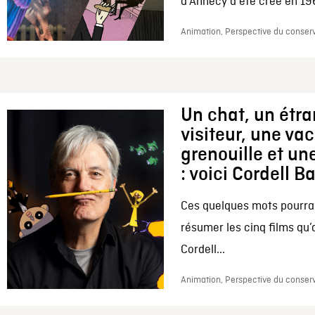
d’Annecy a été créé en 196
Animation, Perspective du conserv
Un chat, un étr
visiteur, une va
grenouille et une
: voici Cordell B
Ces quelques mots pourrai
résumer les cinq films qu’
Cordell...
Animation, Perspective du conserv