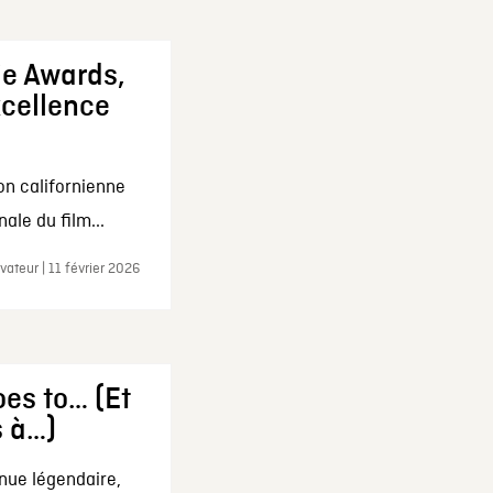
ie Awards,
xcellence
on californienne
ale du film...
ateur | 11 février 2026
es to… (Et
s à…)
nue légendaire,