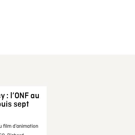
y : l’ONF au
uis sept
u film d’animation