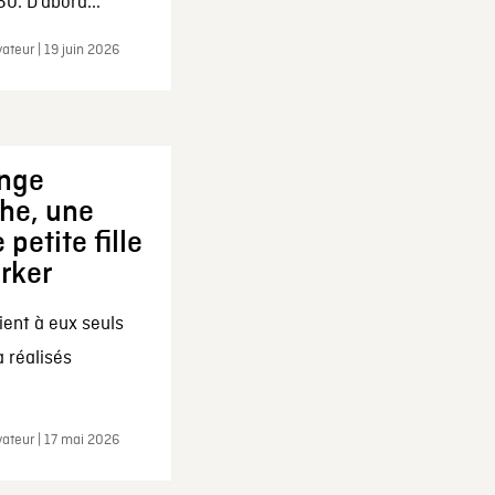
0. D’abord...
ateur | 19 juin 2026
ange
che, une
 petite fille
arker
ent à eux seuls
a réalisés
ateur | 17 mai 2026