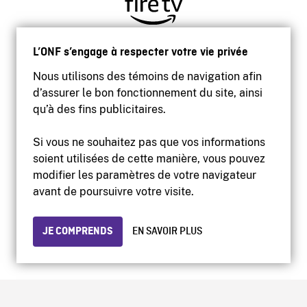
L’ONF s’engage à respecter votre vie privée
Nous utilisons des témoins de navigation afin
d’assurer le bon fonctionnement du site, ainsi
qu’à des fins publicitaires.
Si vous ne souhaitez pas que vos informations
soient utilisées de cette manière, vous pouvez
modifier les paramètres de votre navigateur
Accessibilité
avant de poursuivre votre visite.
Site institutionnel
Conditions d'utilisation
Protection des renseignements personnels
JE COMPRENDS
EN SAVOIR PLUS
© 2026 Office national du film du Canada