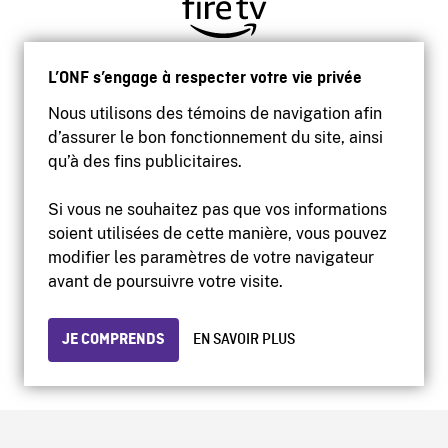
L’ONF s’engage à respecter votre vie privée
Nous utilisons des témoins de navigation afin
d’assurer le bon fonctionnement du site, ainsi
qu’à des fins publicitaires.
Si vous ne souhaitez pas que vos informations
soient utilisées de cette manière, vous pouvez
modifier les paramètres de votre navigateur
Accessibilité
avant de poursuivre votre visite.
Site institutionnel
Conditions d'utilisation
Protection des renseignements personnels
JE COMPRENDS
EN SAVOIR PLUS
© 2026 Office national du film du Canada