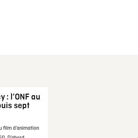
y : l’ONF au
uis sept
u film d’animation
0. D’abord...