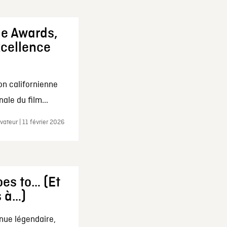
ie Awards,
xcellence
on californienne
ale du film...
ateur | 11 février 2026
es to… (Et
s à…)
nue légendaire,