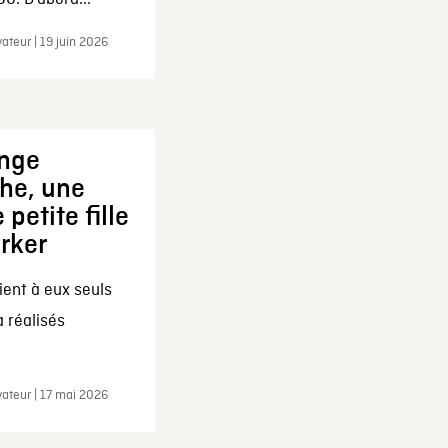
ateur | 19 juin 2026
ange
che, une
 petite fille
arker
ent à eux seuls
a réalisés
ateur | 17 mai 2026