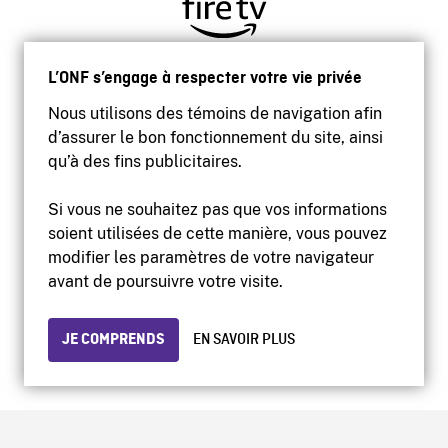
L’ONF s’engage à respecter votre vie privée
Nous utilisons des témoins de navigation afin
d’assurer le bon fonctionnement du site, ainsi
qu’à des fins publicitaires.
Si vous ne souhaitez pas que vos informations
soient utilisées de cette manière, vous pouvez
modifier les paramètres de votre navigateur
Accessibilité
avant de poursuivre votre visite.
Site institutionnel
Conditions d'utilisation
Protection des renseignements personnels
JE COMPRENDS
EN SAVOIR PLUS
© 2026 Office national du film du Canada