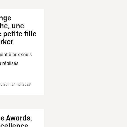
ange
che, une
 petite fille
arker
ent à eux seuls
a réalisés
ateur | 17 mai 2026
ie Awards,
xcellence