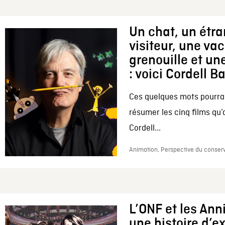
Un chat, un étr
visiteur, une va
grenouille et une
: voici Cordell B
Ces quelques mots pourrai
résumer les cinq films qu’
Cordell...
Animation, Perspective du conserv
L’ONF et les Ann
une histoire d’e