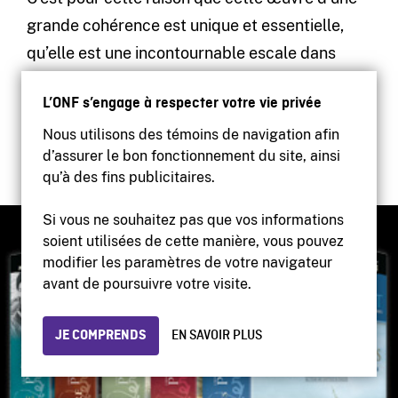
grande cohérence est unique et essentielle,
qu’elle est une incontournable escale dans
notre culture et qu’elle devrait se retrouver
L’ONF s’engage à respecter votre vie privée
dans toutes nos bibliothèques personnelles,
publiques et des milieux d’éducation au même
Nous utilisons des témoins de navigation afin
d’assurer le bon fonctionnement du site, ainsi
titre que les grandes œuvres fondatrices.
qu’à des fins publicitaires.
Si vous ne souhaitez pas que vos informations
soient utilisées de cette manière, vous pouvez
modifier les paramètres de votre navigateur
avant de poursuivre votre visite.
JE COMPRENDS
EN SAVOIR PLUS