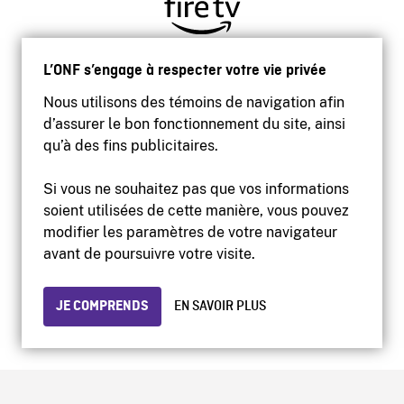
L’ONF s’engage à respecter votre vie privée
Nous utilisons des témoins de navigation afin
d’assurer le bon fonctionnement du site, ainsi
qu’à des fins publicitaires.
Si vous ne souhaitez pas que vos informations
soient utilisées de cette manière, vous pouvez
modifier les paramètres de votre navigateur
Accessibilité
avant de poursuivre votre visite.
Site institutionnel
Conditions d'utilisation
Protection des renseignements personnels
JE COMPRENDS
EN SAVOIR PLUS
© 2026 Office national du film du Canada