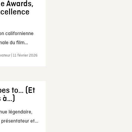
ie Awards,
xcellence
on californienne
ale du film...
ateur | 11 février 2026
es to… (Et
s à…)
nue légendaire,
présentateur et...