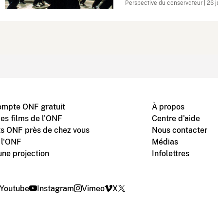
Perspective du conservateur | 26 
ompte ONF gratuit
À propos
des films de l'ONF
Centre d'aide
s ONF près de chez vous
Nous contacter
 l'ONF
Médias
une projection
Infolettres
Youtube
Instagram
Vimeo
X