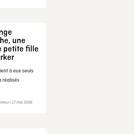
ange
che, une
 petite fille
arker
ent à eux seuls
a réalisés
ateur | 17 mai 2026