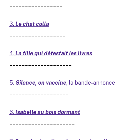
_________________
3.
Le chat colla
__________________
4.
La fille qui détestait les livres
____________________
5.
Silence, on vaccine
, la bande-annonce
___________________
6.
Isabelle au bois dormant
_____________________