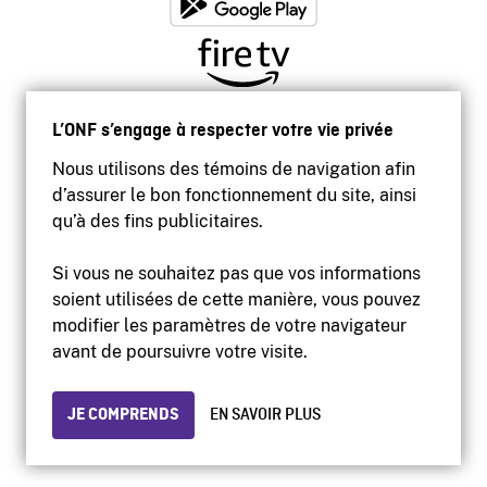
L’ONF s’engage à respecter votre vie privée
Nous utilisons des témoins de navigation afin
d’assurer le bon fonctionnement du site, ainsi
qu’à des fins publicitaires.
Si vous ne souhaitez pas que vos informations
soient utilisées de cette manière, vous pouvez
modifier les paramètres de votre navigateur
Accessibilité
avant de poursuivre votre visite.
Site institutionnel
Conditions d'utilisation
Protection des renseignements personnels
JE COMPRENDS
EN SAVOIR PLUS
© 2026 Office national du film du Canada