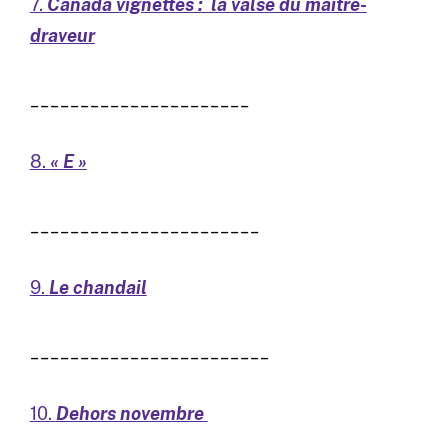
7.
Canada vignettes : la valse du maître-
draveur
______________________
8.
« E »
_______________________
9.
Le chandail
________________________
10.
Dehors novembre