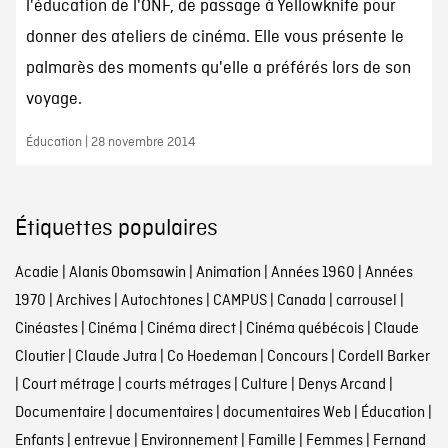
l'éducation de l'ONF, de passage à Yellowknife pour
donner des ateliers de cinéma. Elle vous présente le
palmarès des moments qu'elle a préférés lors de son
voyage.
Éducation | 28 novembre 2014
Étiquettes populaires
Acadie
|
Alanis Obomsawin
|
Animation
|
Années 1960
|
Années
1970
|
Archives
|
Autochtones
|
CAMPUS
|
Canada
|
carrousel
|
Cinéastes
|
Cinéma
|
Cinéma direct
|
Cinéma québécois
|
Claude
Cloutier
|
Claude Jutra
|
Co Hoedeman
|
Concours
|
Cordell Barker
|
Court métrage
|
courts métrages
|
Culture
|
Denys Arcand
|
Documentaire
|
documentaires
|
documentaires Web
|
Éducation
|
Enfants
|
entrevue
|
Environnement
|
Famille
|
Femmes
|
Fernand