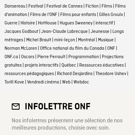
Dansereau
|
Festival
|
Festival de Cannes
|
Fiction
|
Films
|
Films
d'animation
|
Films de l'ONF
|
Films pour enfants
|
Gilles Groulx
|
Guerre
|
Histoire
|
HotHouse
|
Hugues Sweeney
|
interactif
|
Jacques Godbout
|
Jean-Claude Labrecque
|
Jeunesse
|
Longs
métrages
|
Michel Brault
|
mini-leçon
|
Montréal
|
Musique
|
Norman McLaren
|
Office national du film du Canada
|
ONF
|
ONF.ca
|
Oscars
|
Pierre Perrault
|
Programmation
|
Projections
gratuites
|
projets interactifs
|
Québec
|
Ressources éducatives
|
ressources pédagogiques
|
Richard Desjardins
|
Theodore Ushev
|
Torill Kove
|
Vendredi cinéma
|
Web
|
Webdoc
INFOLETTRE ONF
Nos infolettres présentent une sélection de nos
meilleures productions, choisie avec soin.