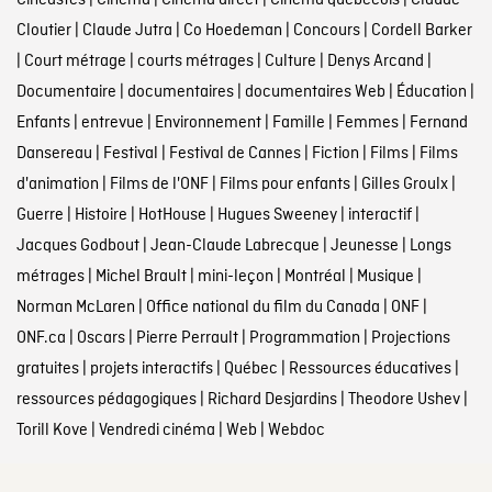
Cinéastes
|
Cinéma
|
Cinéma direct
|
Cinéma québécois
|
Claude
Cloutier
|
Claude Jutra
|
Co Hoedeman
|
Concours
|
Cordell Barker
|
Court métrage
|
courts métrages
|
Culture
|
Denys Arcand
|
Documentaire
|
documentaires
|
documentaires Web
|
Éducation
|
Enfants
|
entrevue
|
Environnement
|
Famille
|
Femmes
|
Fernand
Dansereau
|
Festival
|
Festival de Cannes
|
Fiction
|
Films
|
Films
d'animation
|
Films de l'ONF
|
Films pour enfants
|
Gilles Groulx
|
Guerre
|
Histoire
|
HotHouse
|
Hugues Sweeney
|
interactif
|
Jacques Godbout
|
Jean-Claude Labrecque
|
Jeunesse
|
Longs
métrages
|
Michel Brault
|
mini-leçon
|
Montréal
|
Musique
|
Norman McLaren
|
Office national du film du Canada
|
ONF
|
ONF.ca
|
Oscars
|
Pierre Perrault
|
Programmation
|
Projections
gratuites
|
projets interactifs
|
Québec
|
Ressources éducatives
|
ressources pédagogiques
|
Richard Desjardins
|
Theodore Ushev
|
Torill Kove
|
Vendredi cinéma
|
Web
|
Webdoc