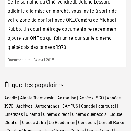
Cette semaine au Ciné-vendredi, Jolène Lessard,
adjointe à la mise en marché, vous invite à sortir de
votre zone de confort avec OK…Caméra de Michael
Rubbo. Un court métrage documentaire récemment
ajouté sur ONF.ca qui fait un retour sur le cinéma
québécois des années 1970.
Documentaire | 24 avril 2015
Étiquettes populaires
Acadie
|
Alanis Obomsawin
|
Animation
|
Années 1960
|
Années
1970
|
Archives
|
Autochtones
|
CAMPUS
|
Canada
|
carrousel
|
Cinéastes
|
Cinéma
|
Cinéma direct
|
Cinéma québécois
|
Claude
Cloutier
|
Claude Jutra
|
Co Hoedeman
|
Concours
|
Cordell Barker