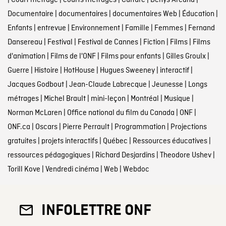
|
Court métrage
|
courts métrages
|
Culture
|
Denys Arcand
|
Documentaire
|
documentaires
|
documentaires Web
|
Éducation
|
Enfants
|
entrevue
|
Environnement
|
Famille
|
Femmes
|
Fernand
Dansereau
|
Festival
|
Festival de Cannes
|
Fiction
|
Films
|
Films
d'animation
|
Films de l'ONF
|
Films pour enfants
|
Gilles Groulx
|
Guerre
|
Histoire
|
HotHouse
|
Hugues Sweeney
|
interactif
|
Jacques Godbout
|
Jean-Claude Labrecque
|
Jeunesse
|
Longs
métrages
|
Michel Brault
|
mini-leçon
|
Montréal
|
Musique
|
Norman McLaren
|
Office national du film du Canada
|
ONF
|
ONF.ca
|
Oscars
|
Pierre Perrault
|
Programmation
|
Projections
gratuites
|
projets interactifs
|
Québec
|
Ressources éducatives
|
ressources pédagogiques
|
Richard Desjardins
|
Theodore Ushev
|
Torill Kove
|
Vendredi cinéma
|
Web
|
Webdoc
INFOLETTRE ONF