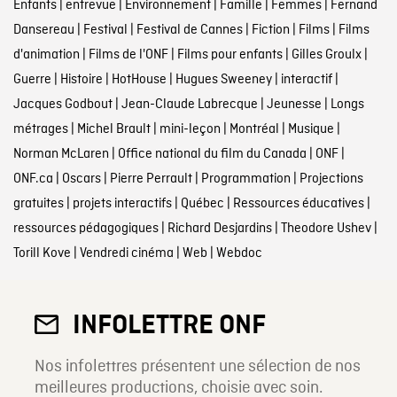
Enfants
|
entrevue
|
Environnement
|
Famille
|
Femmes
|
Fernand
Dansereau
|
Festival
|
Festival de Cannes
|
Fiction
|
Films
|
Films
d'animation
|
Films de l'ONF
|
Films pour enfants
|
Gilles Groulx
|
Guerre
|
Histoire
|
HotHouse
|
Hugues Sweeney
|
interactif
|
Jacques Godbout
|
Jean-Claude Labrecque
|
Jeunesse
|
Longs
métrages
|
Michel Brault
|
mini-leçon
|
Montréal
|
Musique
|
Norman McLaren
|
Office national du film du Canada
|
ONF
|
ONF.ca
|
Oscars
|
Pierre Perrault
|
Programmation
|
Projections
gratuites
|
projets interactifs
|
Québec
|
Ressources éducatives
|
ressources pédagogiques
|
Richard Desjardins
|
Theodore Ushev
|
Torill Kove
|
Vendredi cinéma
|
Web
|
Webdoc
INFOLETTRE ONF
Nos infolettres présentent une sélection de nos
meilleures productions, choisie avec soin.