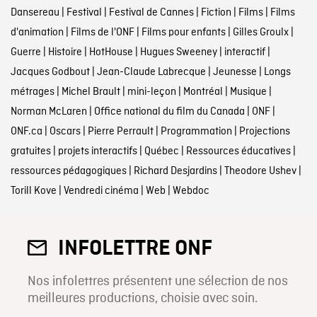
Dansereau
|
Festival
|
Festival de Cannes
|
Fiction
|
Films
|
Films
d'animation
|
Films de l'ONF
|
Films pour enfants
|
Gilles Groulx
|
Guerre
|
Histoire
|
HotHouse
|
Hugues Sweeney
|
interactif
|
Jacques Godbout
|
Jean-Claude Labrecque
|
Jeunesse
|
Longs
métrages
|
Michel Brault
|
mini-leçon
|
Montréal
|
Musique
|
Norman McLaren
|
Office national du film du Canada
|
ONF
|
ONF.ca
|
Oscars
|
Pierre Perrault
|
Programmation
|
Projections
gratuites
|
projets interactifs
|
Québec
|
Ressources éducatives
|
ressources pédagogiques
|
Richard Desjardins
|
Theodore Ushev
|
Torill Kove
|
Vendredi cinéma
|
Web
|
Webdoc
INFOLETTRE ONF
Nos infolettres présentent une sélection de nos
meilleures productions, choisie avec soin.