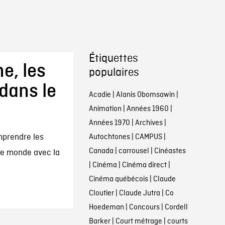
Étiquettes
e, les
populaires
dans le
Acadie
|
Alanis Obomsawin
|
Animation
|
Années 1960
|
Années 1970
|
Archives
|
mprendre les
Autochtones
|
CAMPUS
|
Canada
|
carrousel
|
Cinéastes
 le monde avec la
|
Cinéma
|
Cinéma direct
|
Cinéma québécois
|
Claude
Cloutier
|
Claude Jutra
|
Co
Hoedeman
|
Concours
|
Cordell
Barker
|
Court métrage
|
courts