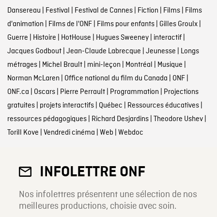
Dansereau
|
Festival
|
Festival de Cannes
|
Fiction
|
Films
|
Films
d'animation
|
Films de l'ONF
|
Films pour enfants
|
Gilles Groulx
|
Guerre
|
Histoire
|
HotHouse
|
Hugues Sweeney
|
interactif
|
Jacques Godbout
|
Jean-Claude Labrecque
|
Jeunesse
|
Longs
métrages
|
Michel Brault
|
mini-leçon
|
Montréal
|
Musique
|
Norman McLaren
|
Office national du film du Canada
|
ONF
|
ONF.ca
|
Oscars
|
Pierre Perrault
|
Programmation
|
Projections
gratuites
|
projets interactifs
|
Québec
|
Ressources éducatives
|
ressources pédagogiques
|
Richard Desjardins
|
Theodore Ushev
|
Torill Kove
|
Vendredi cinéma
|
Web
|
Webdoc
INFOLETTRE ONF
Nos infolettres présentent une sélection de nos
meilleures productions, choisie avec soin.