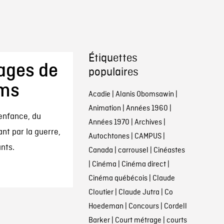
Étiquettes
sages de
populaires
lms
Acadie
|
Alanis Obomsawin
|
Animation
|
Années 1960
|
’enfance, du
Années 1970
|
Archives
|
nt par la guerre,
Autochtones
|
CAMPUS
|
nts.
Canada
|
carrousel
|
Cinéastes
|
Cinéma
|
Cinéma direct
|
Cinéma québécois
|
Claude
Cloutier
|
Claude Jutra
|
Co
Hoedeman
|
Concours
|
Cordell
Barker
|
Court métrage
|
courts