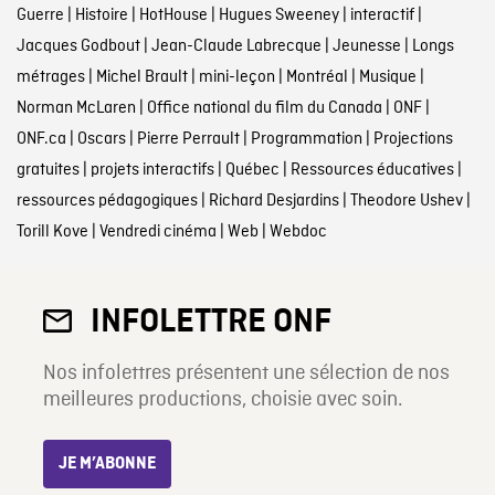
Guerre
|
Histoire
|
HotHouse
|
Hugues Sweeney
|
interactif
|
Jacques Godbout
|
Jean-Claude Labrecque
|
Jeunesse
|
Longs
métrages
|
Michel Brault
|
mini-leçon
|
Montréal
|
Musique
|
Norman McLaren
|
Office national du film du Canada
|
ONF
|
ONF.ca
|
Oscars
|
Pierre Perrault
|
Programmation
|
Projections
gratuites
|
projets interactifs
|
Québec
|
Ressources éducatives
|
ressources pédagogiques
|
Richard Desjardins
|
Theodore Ushev
|
Torill Kove
|
Vendredi cinéma
|
Web
|
Webdoc
INFOLETTRE ONF
Nos infolettres présentent une sélection de nos
meilleures productions, choisie avec soin.
JE M’ABONNE