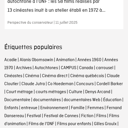
autochtone à l’ONF : les 58 films réalisés par
13 cinéastes inuit à un atelier établi en 1972 à...
Perspective du conservateur | 11 juillet 2025
Étiquettes populaires
Acadie
|
Alanis Obomsawin
|
Animation
|
Années 1960
|
Années
1970
|
Archives
|
Autochtones
|
CAMPUS
|
Canada
|
carrousel
|
Cinéastes
|
Cinéma
|
Cinéma direct
|
Cinéma québécois
|
Claude
Cloutier
|
Claude Jutra
|
Co Hoedeman
|
Concours
|
Cordell Barker
|
Court métrage
|
courts métrages
|
Culture
|
Denys Arcand
|
Documentaire
|
documentaires
|
documentaires Web
|
Éducation
|
Enfants
|
entrevue
|
Environnement
|
Famille
|
Femmes
|
Fernand
Dansereau
|
Festival
|
Festival de Cannes
|
Fiction
|
Films
|
Films
d'animation
|
Films de l'ONF
|
Films pour enfants
|
Gilles Groulx
|