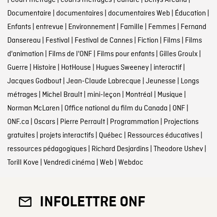
|
Court métrage
|
courts métrages
|
Culture
|
Denys Arcand
|
Documentaire
|
documentaires
|
documentaires Web
|
Éducation
|
Enfants
|
entrevue
|
Environnement
|
Famille
|
Femmes
|
Fernand
Dansereau
|
Festival
|
Festival de Cannes
|
Fiction
|
Films
|
Films
d'animation
|
Films de l'ONF
|
Films pour enfants
|
Gilles Groulx
|
Guerre
|
Histoire
|
HotHouse
|
Hugues Sweeney
|
interactif
|
Jacques Godbout
|
Jean-Claude Labrecque
|
Jeunesse
|
Longs
métrages
|
Michel Brault
|
mini-leçon
|
Montréal
|
Musique
|
Norman McLaren
|
Office national du film du Canada
|
ONF
|
ONF.ca
|
Oscars
|
Pierre Perrault
|
Programmation
|
Projections
gratuites
|
projets interactifs
|
Québec
|
Ressources éducatives
|
ressources pédagogiques
|
Richard Desjardins
|
Theodore Ushev
|
Torill Kove
|
Vendredi cinéma
|
Web
|
Webdoc
INFOLETTRE ONF