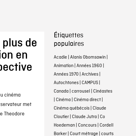
Étiquettes
 plus de
populaires
ion en
Acadie
|
Alanis Obomsawin
|
pective
Animation
|
Années 1960
|
Années 1970
|
Archives
|
Autochtones
|
CAMPUS
|
Canada
|
carrousel
|
Cinéastes
du cinéma
|
Cinéma
|
Cinéma direct
|
nservateur met
Cinéma québécois
|
Claude
de Theodore
Cloutier
|
Claude Jutra
|
Co
Hoedeman
|
Concours
|
Cordell
Barker
|
Court métrage
|
courts