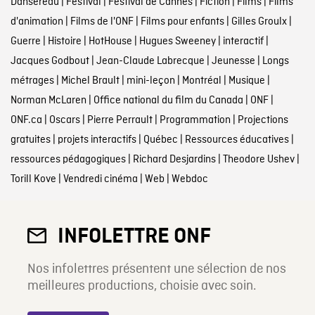
Dansereau
|
Festival
|
Festival de Cannes
|
Fiction
|
Films
|
Films
d'animation
|
Films de l'ONF
|
Films pour enfants
|
Gilles Groulx
|
Guerre
|
Histoire
|
HotHouse
|
Hugues Sweeney
|
interactif
|
Jacques Godbout
|
Jean-Claude Labrecque
|
Jeunesse
|
Longs
métrages
|
Michel Brault
|
mini-leçon
|
Montréal
|
Musique
|
Norman McLaren
|
Office national du film du Canada
|
ONF
|
ONF.ca
|
Oscars
|
Pierre Perrault
|
Programmation
|
Projections
gratuites
|
projets interactifs
|
Québec
|
Ressources éducatives
|
ressources pédagogiques
|
Richard Desjardins
|
Theodore Ushev
|
Torill Kove
|
Vendredi cinéma
|
Web
|
Webdoc
INFOLETTRE ONF
Nos infolettres présentent une sélection de nos
meilleures productions, choisie avec soin.