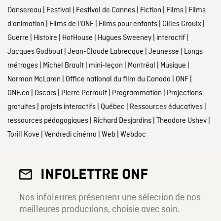
Dansereau
|
Festival
|
Festival de Cannes
|
Fiction
|
Films
|
Films
d'animation
|
Films de l'ONF
|
Films pour enfants
|
Gilles Groulx
|
Guerre
|
Histoire
|
HotHouse
|
Hugues Sweeney
|
interactif
|
Jacques Godbout
|
Jean-Claude Labrecque
|
Jeunesse
|
Longs
métrages
|
Michel Brault
|
mini-leçon
|
Montréal
|
Musique
|
Norman McLaren
|
Office national du film du Canada
|
ONF
|
ONF.ca
|
Oscars
|
Pierre Perrault
|
Programmation
|
Projections
gratuites
|
projets interactifs
|
Québec
|
Ressources éducatives
|
ressources pédagogiques
|
Richard Desjardins
|
Theodore Ushev
|
Torill Kove
|
Vendredi cinéma
|
Web
|
Webdoc
INFOLETTRE ONF
Nos infolettres présentent une sélection de nos
meilleures productions, choisie avec soin.