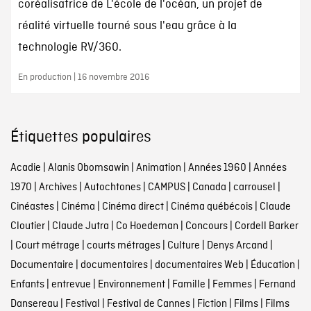
coréalisatrice de L'école de l'océan, un projet de
réalité virtuelle tourné sous l'eau grâce à la
technologie RV/360.
En production | 16 novembre 2016
Étiquettes populaires
Acadie
|
Alanis Obomsawin
|
Animation
|
Années 1960
|
Années
1970
|
Archives
|
Autochtones
|
CAMPUS
|
Canada
|
carrousel
|
Cinéastes
|
Cinéma
|
Cinéma direct
|
Cinéma québécois
|
Claude
Cloutier
|
Claude Jutra
|
Co Hoedeman
|
Concours
|
Cordell Barker
|
Court métrage
|
courts métrages
|
Culture
|
Denys Arcand
|
Documentaire
|
documentaires
|
documentaires Web
|
Éducation
|
Enfants
|
entrevue
|
Environnement
|
Famille
|
Femmes
|
Fernand
Dansereau
|
Festival
|
Festival de Cannes
|
Fiction
|
Films
|
Films