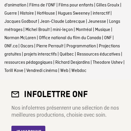
d'animation
|
Films de l'ONF
|
Films pour enfants
|
Gilles Groulx
|
Guerre
|
Histoire
|
HotHouse
|
Hugues Sweeney
|
interactif
|
Jacques Godbout
|
Jean-Claude Labrecque
|
Jeunesse
|
Longs
métrages
|
Michel Brault
|
mini-leçon
|
Montréal
|
Musique
|
Norman McLaren
|
Office national du film du Canada
|
ONF
|
ONF.ca
|
Oscars
|
Pierre Perrault
|
Programmation
|
Projections
gratuites
|
projets interactifs
|
Québec
|
Ressources éducatives
|
ressources pédagogiques
|
Richard Desjardins
|
Theodore Ushev
|
Torill Kove
|
Vendredi cinéma
|
Web
|
Webdoc
INFOLETTRE ONF
Nos infolettres présentent une sélection de nos
meilleures productions, choisie avec soin.