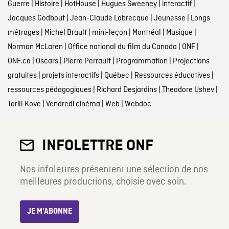
Guerre
|
Histoire
|
HotHouse
|
Hugues Sweeney
|
interactif
|
Jacques Godbout
|
Jean-Claude Labrecque
|
Jeunesse
|
Longs
métrages
|
Michel Brault
|
mini-leçon
|
Montréal
|
Musique
|
Norman McLaren
|
Office national du film du Canada
|
ONF
|
ONF.ca
|
Oscars
|
Pierre Perrault
|
Programmation
|
Projections
gratuites
|
projets interactifs
|
Québec
|
Ressources éducatives
|
ressources pédagogiques
|
Richard Desjardins
|
Theodore Ushev
|
Torill Kove
|
Vendredi cinéma
|
Web
|
Webdoc
INFOLETTRE ONF
Nos infolettres présentent une sélection de nos
meilleures productions, choisie avec soin.
JE M’ABONNE