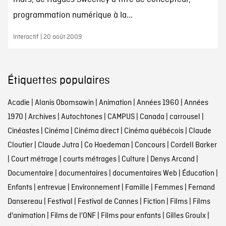
programmation numérique à la...
Interactif | 20 août 2009
Étiquettes populaires
Acadie
|
Alanis Obomsawin
|
Animation
|
Années 1960
|
Années
1970
|
Archives
|
Autochtones
|
CAMPUS
|
Canada
|
carrousel
|
Cinéastes
|
Cinéma
|
Cinéma direct
|
Cinéma québécois
|
Claude
Cloutier
|
Claude Jutra
|
Co Hoedeman
|
Concours
|
Cordell Barker
|
Court métrage
|
courts métrages
|
Culture
|
Denys Arcand
|
Documentaire
|
documentaires
|
documentaires Web
|
Éducation
|
Enfants
|
entrevue
|
Environnement
|
Famille
|
Femmes
|
Fernand
Dansereau
|
Festival
|
Festival de Cannes
|
Fiction
|
Films
|
Films
d'animation
|
Films de l'ONF
|
Films pour enfants
|
Gilles Groulx
|