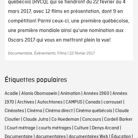
québécois (RVCQ), qui se tiendront du 22 février au 4
mars 2017, avec 12 films en présentation, dont 9 en
compétition! Parmi ceux-ci, une première québécoise,
une première mondiale ainsi qu'une nomination aux
Oscars 2017 qui vous en mettront plein la vue!
Documentaire, Événements, Films | 22 février 2017
Étiquettes populaires
Acadie
|
Alanis Obomsawin
|
Animation
|
Années 1960
|
Années
1970
|
Archives
|
Autochtones
|
CAMPUS
|
Canada
|
carrousel
|
Cinéastes
|
Cinéma
|
Cinéma direct
|
Cinéma québécois
|
Claude
Cloutier
|
Claude Jutra
|
Co Hoedeman
|
Concours
|
Cordell Barker
|
Court métrage
|
courts métrages
|
Culture
|
Denys Arcand
|
Documentaire
|
documentaires
|
documentaires Web
|
Éducation
|