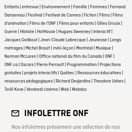
Enfants
|
entrevue
|
Environnement
|
Famille
|
Femmes
|
Fernand
Dansereau
|
Festival
|
Festival de Cannes
|
Fiction
|
Films
|
Films
d'animation
|
Films de l'ONF
|
Films pour enfants
|
Gilles Groulx
|
Guerre
|
Histoire
|
HotHouse
|
Hugues Sweeney
|
interactif
|
Jacques Godbout
|
Jean-Claude Labrecque
|
Jeunesse
|
Longs
métrages
|
Michel Brault
|
mini-leçon
|
Montréal
|
Musique
|
Norman McLaren
|
Office national du film du Canada
|
ONF
|
ONF.ca
|
Oscars
|
Pierre Perrault
|
Programmation
|
Projections
gratuites
|
projets interactifs
|
Québec
|
Ressources éducatives
|
ressources pédagogiques
|
Richard Desjardins
|
Theodore Ushev
|
Torill Kove
|
Vendredi cinéma
|
Web
|
Webdoc
INFOLETTRE ONF
Nos infolettres présentent une sélection de nos