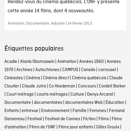
Rendez-vous du cinéma québécois. L'ONF y présente
cette année 14 films, dont 4 nouveautés.
Animation, Documentaire, Industrie | 14 février 2013
Étiquettes populaires
Acadie
|
Alanis Obomsawin
|
Animation
|
Années 1960
|
Années
1970
|
Archives
|
Autochtones
|
CAMPUS
|
Canada
|
carrousel
|
Cinéastes
|
Cinéma
|
Cinéma direct
|
Cinéma québécois
|
Claude
Cloutier
|
Claude Jutra
|
Co Hoedeman
|
Concours
|
Cordell Barker
|
Court métrage
|
courts métrages
|
Culture
|
Denys Arcand
|
Documentaire
|
documentaires
|
documentaires Web
|
Éducation
|
Enfants
|
entrevue
|
Environnement
|
Famille
|
Femmes
|
Fernand
Dansereau
|
Festival
|
Festival de Cannes
|
Fiction
|
Films
|
Films
d'animation
|
Films de l'ONF
|
Films pour enfants
|
Gilles Groulx
|