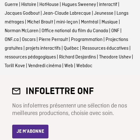
Guerre
|
Histoire
|
HotHouse
|
Hugues Sweeney
|
interactif
|
Jacques Godbout
|
Jean-Claude Labrecque
|
Jeunesse
|
Longs
métrages
|
Michel Brault
|
mini-leçon
|
Montréal
|
Musique
|
Norman McLaren
|
Office national du film du Canada
|
ONF
|
ONF.ca
|
Oscars
|
Pierre Perrault
|
Programmation
|
Projections
gratuites
|
projets interactifs
|
Québec
|
Ressources éducatives
|
ressources pédagogiques
|
Richard Desjardins
|
Theodore Ushev
|
Torill Kove
|
Vendredi cinéma
|
Web
|
Webdoc
INFOLETTRE ONF
Nos infolettres présentent une sélection de nos
meilleures productions, choisie avec soin.
JE M’ABONNE