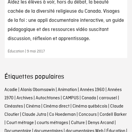
Aidez les élèves à voir, hors du débat, la beauté
cachée de la diversité religieuse du Canada. Visages
de la foi : une appli documentaire interactive, un guide
pédagogique et des ressources vidéo suscitant
discussion, réflexion et apprentissage.
Éducation | 9 mai 2017
Étiquettes populaires
Acadie
|
Alanis Obomsawin
|
Animation
|
Années 1960
|
Années
1970
|
Archives
|
Autochtones
|
CAMPUS
|
Canada
|
carrousel
|
Cinéastes
|
Cinéma
|
Cinéma direct
|
Cinéma québécois
|
Claude
Cloutier
|
Claude Jutra
|
Co Hoedeman
|
Concours
|
Cordell Barker
|
Court métrage
|
courts métrages
|
Culture
|
Denys Arcand
|
Documentaire
|
documentaires
|
documentaires Web
|
Éducation
|