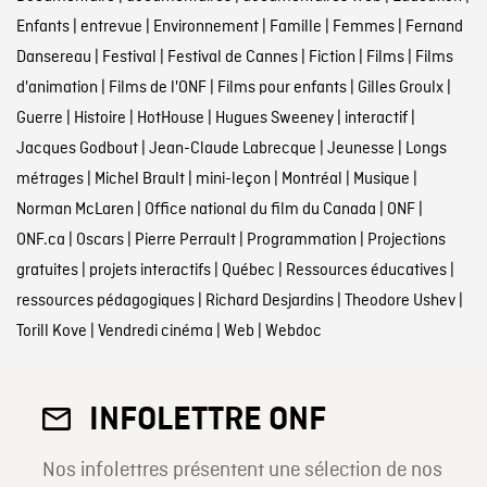
Enfants
|
entrevue
|
Environnement
|
Famille
|
Femmes
|
Fernand
Dansereau
|
Festival
|
Festival de Cannes
|
Fiction
|
Films
|
Films
d'animation
|
Films de l'ONF
|
Films pour enfants
|
Gilles Groulx
|
Guerre
|
Histoire
|
HotHouse
|
Hugues Sweeney
|
interactif
|
Jacques Godbout
|
Jean-Claude Labrecque
|
Jeunesse
|
Longs
métrages
|
Michel Brault
|
mini-leçon
|
Montréal
|
Musique
|
Norman McLaren
|
Office national du film du Canada
|
ONF
|
ONF.ca
|
Oscars
|
Pierre Perrault
|
Programmation
|
Projections
gratuites
|
projets interactifs
|
Québec
|
Ressources éducatives
|
ressources pédagogiques
|
Richard Desjardins
|
Theodore Ushev
|
Torill Kove
|
Vendredi cinéma
|
Web
|
Webdoc
INFOLETTRE ONF
Nos infolettres présentent une sélection de nos