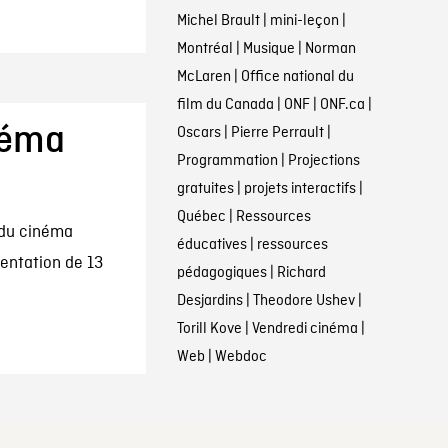
Michel Brault
|
mini-leçon
|
Montréal
|
Musique
|
Norman
McLaren
|
Office national du
film du Canada
|
ONF
|
ONF.ca
|
néma
Oscars
|
Pierre Perrault
|
Programmation
|
Projections
gratuites
|
projets interactifs
|
Québec
|
Ressources
 du cinéma
éducatives
|
ressources
sentation de 13
pédagogiques
|
Richard
Desjardins
|
Theodore Ushev
|
Torill Kove
|
Vendredi cinéma
|
Web
|
Webdoc