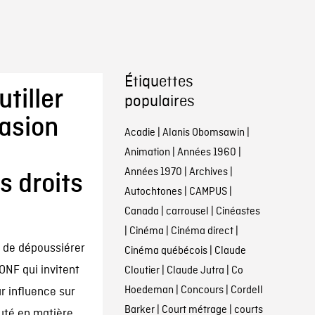
Étiquettes
utiller
populaires
casion
Acadie
|
Alanis Obomsawin
|
Animation
|
Années 1960
|
Années 1970
|
Archives
|
s droits
Autochtones
|
CAMPUS
|
Canada
|
carrousel
|
Cinéastes
|
Cinéma
|
Cinéma direct
|
n de dépoussiérer
Cinéma québécois
|
Claude
’ONF qui invitent
Cloutier
|
Claude Jutra
|
Co
Hoedeman
|
Concours
|
Cordell
r influence sur
Barker
|
Court métrage
|
courts
uté en matière