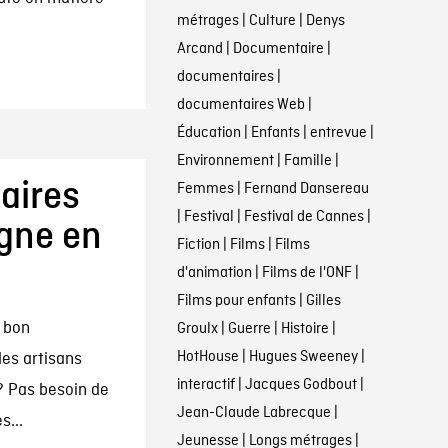
métrages
|
Culture
|
Denys
Arcand
|
Documentaire
|
documentaires
|
documentaires Web
|
Éducation
|
Enfants
|
entrevue
|
Environnement
|
Famille
|
aires
Femmes
|
Fernand Dansereau
|
Festival
|
Festival de Cannes
|
igne en
Fiction
|
Films
|
Films
d'animation
|
Films de l'ONF
|
Films pour enfants
|
Gilles
n bon
Groulx
|
Guerre
|
Histoire
|
HotHouse
|
Hugues Sweeney
|
des artisans
interactif
|
Jacques Godbout
|
? Pas besoin de
Jean-Claude Labrecque
|
s...
Jeunesse
|
Longs métrages
|