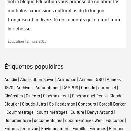
notre blogue Éducation vous propose de célébrer les
multiples expressions culturelles de la langue
française et la diversité des accents qui en font toute
la richesse.
Éducation | 2 mars 2017
Étiquettes populaires
Acadie
|
Alanis Obomsawin
|
Animation
|
Années 1960
|
Années
1970
|
Archives
|
Autochtones
|
CAMPUS
|
Canada
|
carrousel
|
Cinéastes
|
Cinéma
|
Cinéma direct
|
Cinéma québécois
|
Claude
Cloutier
|
Claude Jutra
|
Co Hoedeman
|
Concours
|
Cordell Barker
|
Court métrage
|
courts métrages
|
Culture
|
Denys Arcand
|
Documentaire
|
documentaires
|
documentaires Web
|
Éducation
|
Enfants
|
entrevue
|
Environnement
|
Famille
|
Femmes
|
Fernand