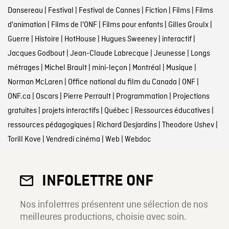
Dansereau
|
Festival
|
Festival de Cannes
|
Fiction
|
Films
|
Films
d'animation
|
Films de l'ONF
|
Films pour enfants
|
Gilles Groulx
|
Guerre
|
Histoire
|
HotHouse
|
Hugues Sweeney
|
interactif
|
Jacques Godbout
|
Jean-Claude Labrecque
|
Jeunesse
|
Longs
métrages
|
Michel Brault
|
mini-leçon
|
Montréal
|
Musique
|
Norman McLaren
|
Office national du film du Canada
|
ONF
|
ONF.ca
|
Oscars
|
Pierre Perrault
|
Programmation
|
Projections
gratuites
|
projets interactifs
|
Québec
|
Ressources éducatives
|
ressources pédagogiques
|
Richard Desjardins
|
Theodore Ushev
|
Torill Kove
|
Vendredi cinéma
|
Web
|
Webdoc
INFOLETTRE ONF
Nos infolettres présentent une sélection de nos
meilleures productions, choisie avec soin.