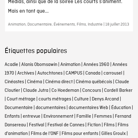
Médias, ainsi que de la soirée Les courts s’animent.
Mais en tant que...
Animation, Documentaire, Événements, Films, Industrie | 18 juillet 2013
Étiquettes populaires
Acadie
|
Alanis Obomsawin
|
Animation
|
Années 1960
|
Années
1970
|
Archives
|
Autochtones
|
CAMPUS
|
Canada
|
carrousel
|
Cinéastes
|
Cinéma
|
Cinéma direct
|
Cinéma québécois
|
Claude
Cloutier
|
Claude Jutra
|
Co Hoedeman
|
Concours
|
Cordell Barker
|
Court métrage
|
courts métrages
|
Culture
|
Denys Arcand
|
Documentaire
|
documentaires
|
documentaires Web
|
Éducation
|
Enfants
|
entrevue
|
Environnement
|
Famille
|
Femmes
|
Fernand
Dansereau
|
Festival
|
Festival de Cannes
|
Fiction
|
Films
|
Films
d'animation
|
Films de l'ONF
|
Films pour enfants
|
Gilles Groulx
|