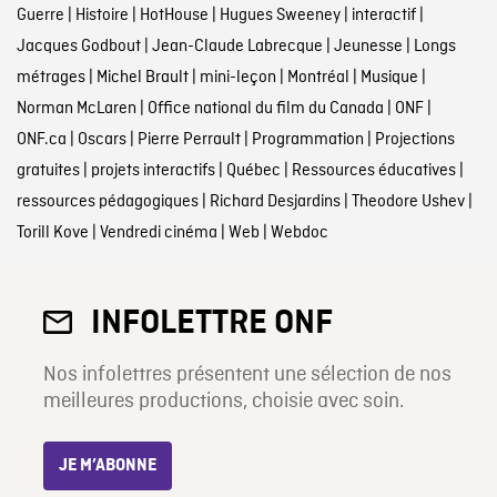
Guerre
|
Histoire
|
HotHouse
|
Hugues Sweeney
|
interactif
|
Jacques Godbout
|
Jean-Claude Labrecque
|
Jeunesse
|
Longs
métrages
|
Michel Brault
|
mini-leçon
|
Montréal
|
Musique
|
Norman McLaren
|
Office national du film du Canada
|
ONF
|
ONF.ca
|
Oscars
|
Pierre Perrault
|
Programmation
|
Projections
gratuites
|
projets interactifs
|
Québec
|
Ressources éducatives
|
ressources pédagogiques
|
Richard Desjardins
|
Theodore Ushev
|
Torill Kove
|
Vendredi cinéma
|
Web
|
Webdoc
INFOLETTRE ONF
Nos infolettres présentent une sélection de nos
meilleures productions, choisie avec soin.
JE M’ABONNE