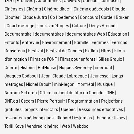
1970
|
Archives
|
Autochtones
|
CAMPUS
|
Canada
|
carrousel
|
Cinéastes
|
Cinéma
|
Cinéma direct
|
Cinéma québécois
|
Claude
Cloutier
|
Claude Jutra
|
Co Hoedeman
|
Concours
|
Cordell Barker
|
Court métrage
|
courts métrages
|
Culture
|
Denys Arcand
|
Documentaire
|
documentaires
|
documentaires Web
|
Éducation
|
Enfants
|
entrevue
|
Environnement
|
Famille
|
Femmes
|
Fernand
Dansereau
|
Festival
|
Festival de Cannes
|
Fiction
|
Films
|
Films
d'animation
|
Films de l'ONF
|
Films pour enfants
|
Gilles Groulx
|
Guerre
|
Histoire
|
HotHouse
|
Hugues Sweeney
|
interactif
|
Jacques Godbout
|
Jean-Claude Labrecque
|
Jeunesse
|
Longs
métrages
|
Michel Brault
|
mini-leçon
|
Montréal
|
Musique
|
Norman McLaren
|
Office national du film du Canada
|
ONF
|
ONF.ca
|
Oscars
|
Pierre Perrault
|
Programmation
|
Projections
gratuites
|
projets interactifs
|
Québec
|
Ressources éducatives
|
ressources pédagogiques
|
Richard Desjardins
|
Theodore Ushev
|
Torill Kove
|
Vendredi cinéma
|
Web
|
Webdoc