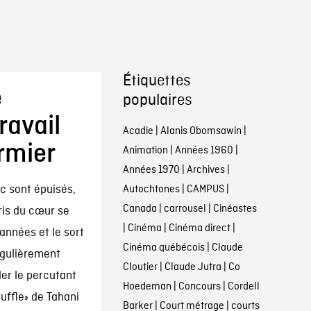
Étiquettes
e
populaires
ravail
Acadie
|
Alanis Obomsawin
|
rmier
Animation
|
Années 1960
|
Années 1970
|
Archives
|
ec sont épuisés,
Autochtones
|
CAMPUS
|
Canada
|
carrousel
|
Cinéastes
ris du cœur se
|
Cinéma
|
Cinéma direct
|
années et le sort
Cinéma québécois
|
Claude
égulièrement
Cloutier
|
Claude Jutra
|
Co
er le percutant
Hoedeman
|
Concours
|
Cordell
ffle» de Tahani
Barker
|
Court métrage
|
courts