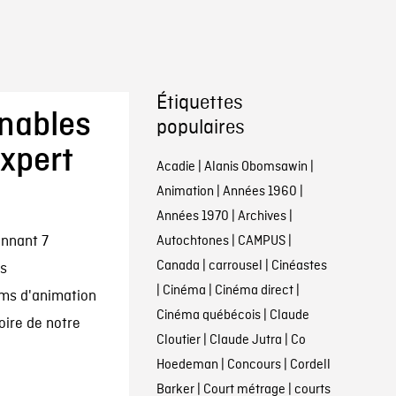
Étiquettes
rnables
populaires
expert
Acadie
|
Alanis Obomsawin
|
Animation
|
Années 1960
|
Années 1970
|
Archives
|
onnant 7
Autochtones
|
CAMPUS
|
Canada
|
carrousel
|
Cinéastes
s
|
Cinéma
|
Cinéma direct
|
lms d'animation
Cinéma québécois
|
Claude
oire de notre
Cloutier
|
Claude Jutra
|
Co
Hoedeman
|
Concours
|
Cordell
Barker
|
Court métrage
|
courts