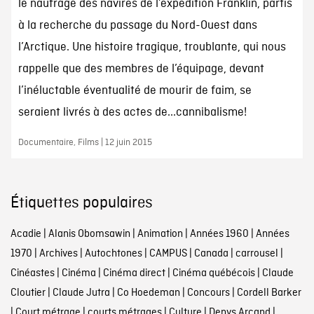
le naufrage des navires de l’expédition Franklin, partis
à la recherche du passage du Nord-Ouest dans
l’Arctique. Une histoire tragique, troublante, qui nous
rappelle que des membres de l’équipage, devant
l’inéluctable éventualité de mourir de faim, se
seraient livrés à des actes de...cannibalisme!
Documentaire, Films | 12 juin 2015
Étiquettes populaires
Acadie
|
Alanis Obomsawin
|
Animation
|
Années 1960
|
Années
1970
|
Archives
|
Autochtones
|
CAMPUS
|
Canada
|
carrousel
|
Cinéastes
|
Cinéma
|
Cinéma direct
|
Cinéma québécois
|
Claude
Cloutier
|
Claude Jutra
|
Co Hoedeman
|
Concours
|
Cordell Barker
|
Court métrage
|
courts métrages
|
Culture
|
Denys Arcand
|