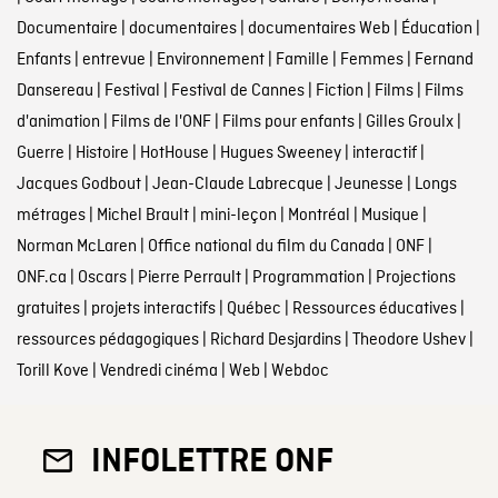
Documentaire
|
documentaires
|
documentaires Web
|
Éducation
|
Enfants
|
entrevue
|
Environnement
|
Famille
|
Femmes
|
Fernand
Dansereau
|
Festival
|
Festival de Cannes
|
Fiction
|
Films
|
Films
d'animation
|
Films de l'ONF
|
Films pour enfants
|
Gilles Groulx
|
Guerre
|
Histoire
|
HotHouse
|
Hugues Sweeney
|
interactif
|
Jacques Godbout
|
Jean-Claude Labrecque
|
Jeunesse
|
Longs
métrages
|
Michel Brault
|
mini-leçon
|
Montréal
|
Musique
|
Norman McLaren
|
Office national du film du Canada
|
ONF
|
ONF.ca
|
Oscars
|
Pierre Perrault
|
Programmation
|
Projections
gratuites
|
projets interactifs
|
Québec
|
Ressources éducatives
|
ressources pédagogiques
|
Richard Desjardins
|
Theodore Ushev
|
Torill Kove
|
Vendredi cinéma
|
Web
|
Webdoc
INFOLETTRE ONF