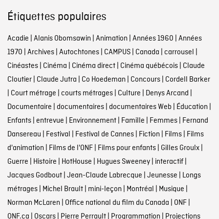
Étiquettes populaires
Acadie
|
Alanis Obomsawin
|
Animation
|
Années 1960
|
Années
1970
|
Archives
|
Autochtones
|
CAMPUS
|
Canada
|
carrousel
|
Cinéastes
|
Cinéma
|
Cinéma direct
|
Cinéma québécois
|
Claude
Cloutier
|
Claude Jutra
|
Co Hoedeman
|
Concours
|
Cordell Barker
|
Court métrage
|
courts métrages
|
Culture
|
Denys Arcand
|
Documentaire
|
documentaires
|
documentaires Web
|
Éducation
|
Enfants
|
entrevue
|
Environnement
|
Famille
|
Femmes
|
Fernand
Dansereau
|
Festival
|
Festival de Cannes
|
Fiction
|
Films
|
Films
d'animation
|
Films de l'ONF
|
Films pour enfants
|
Gilles Groulx
|
Guerre
|
Histoire
|
HotHouse
|
Hugues Sweeney
|
interactif
|
Jacques Godbout
|
Jean-Claude Labrecque
|
Jeunesse
|
Longs
métrages
|
Michel Brault
|
mini-leçon
|
Montréal
|
Musique
|
Norman McLaren
|
Office national du film du Canada
|
ONF
|
ONF.ca
|
Oscars
|
Pierre Perrault
|
Programmation
|
Projections