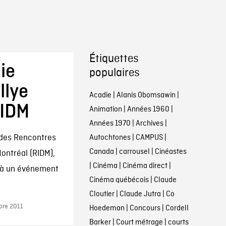
Étiquettes
ie
populaires
llye
Acadie
|
Alanis Obomsawin
|
IDM
Animation
|
Années 1960
|
Années 1970
|
Archives
|
 des Rencontres
Autochtones
|
CAMPUS
|
Canada
|
carrousel
|
Cinéastes
ontréal (RIDM),
|
Cinéma
|
Cinéma direct
|
é à un événement
Cinéma québécois
|
Claude
Cloutier
|
Claude Jutra
|
Co
bre 2011
Hoedeman
|
Concours
|
Cordell
Barker
|
Court métrage
|
courts