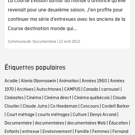
La Course Évasion autour du monde a annoncé qu’elle
revenait pour une deuxième saison. J’en profite pour
continuer ma série d’entrevues avec les anciens de la
Course destination monde qui...
Communauté, Documentaire | 12 avril 2012
Étiquettes populaires
Acadie
|
Alanis Obomsawin
|
Animation
|
Années 1960
|
Années
1970
|
Archives
|
Autochtones
|
CAMPUS
|
Canada
|
carrousel
|
Cinéastes
|
Cinéma
|
Cinéma direct
|
Cinéma québécois
|
Claude
Cloutier
|
Claude Jutra
|
Co Hoedeman
|
Concours
|
Cordell Barker
|
Court métrage
|
courts métrages
|
Culture
|
Denys Arcand
|
Documentaire
|
documentaires
|
documentaires Web
|
Éducation
|
Enfants
|
entrevue
|
Environnement
|
Famille
|
Femmes
|
Fernand