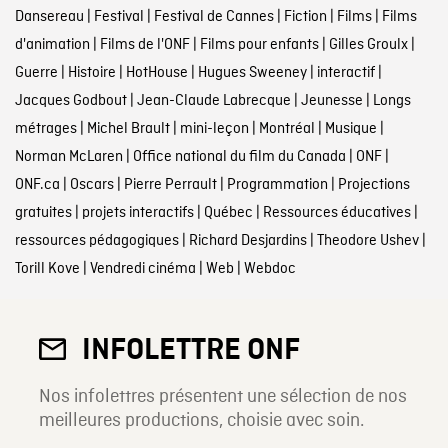
Dansereau
|
Festival
|
Festival de Cannes
|
Fiction
|
Films
|
Films
d'animation
|
Films de l'ONF
|
Films pour enfants
|
Gilles Groulx
|
Guerre
|
Histoire
|
HotHouse
|
Hugues Sweeney
|
interactif
|
Jacques Godbout
|
Jean-Claude Labrecque
|
Jeunesse
|
Longs
métrages
|
Michel Brault
|
mini-leçon
|
Montréal
|
Musique
|
Norman McLaren
|
Office national du film du Canada
|
ONF
|
ONF.ca
|
Oscars
|
Pierre Perrault
|
Programmation
|
Projections
gratuites
|
projets interactifs
|
Québec
|
Ressources éducatives
|
ressources pédagogiques
|
Richard Desjardins
|
Theodore Ushev
|
Torill Kove
|
Vendredi cinéma
|
Web
|
Webdoc
INFOLETTRE ONF
Nos infolettres présentent une sélection de nos
meilleures productions, choisie avec soin.