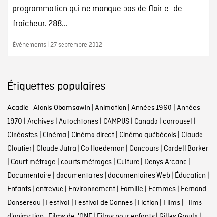
programmation qui ne manque pas de flair et de
fraîcheur. 288...
Événements | 27 septembre 2012
Étiquettes populaires
Acadie
|
Alanis Obomsawin
|
Animation
|
Années 1960
|
Années
1970
|
Archives
|
Autochtones
|
CAMPUS
|
Canada
|
carrousel
|
Cinéastes
|
Cinéma
|
Cinéma direct
|
Cinéma québécois
|
Claude
Cloutier
|
Claude Jutra
|
Co Hoedeman
|
Concours
|
Cordell Barker
|
Court métrage
|
courts métrages
|
Culture
|
Denys Arcand
|
Documentaire
|
documentaires
|
documentaires Web
|
Éducation
|
Enfants
|
entrevue
|
Environnement
|
Famille
|
Femmes
|
Fernand
Dansereau
|
Festival
|
Festival de Cannes
|
Fiction
|
Films
|
Films
d'animation
|
Films de l'ONF
|
Films pour enfants
|
Gilles Groulx
|