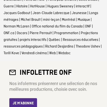
Guerre
|
Histoire
|
HotHouse
|
Hugues Sweeney
|
interactif
|
Jacques Godbout
|
Jean-Claude Labrecque
|
Jeunesse
|
Longs
métrages
|
Michel Brault
|
mini-leçon
|
Montréal
|
Musique
|
Norman McLaren
|
Office national du film du Canada
|
ONF
|
ONF.ca
|
Oscars
|
Pierre Perrault
|
Programmation
|
Projections
gratuites
|
projets interactifs
|
Québec
|
Ressources éducatives
|
ressources pédagogiques
|
Richard Desjardins
|
Theodore Ushev
|
Torill Kove
|
Vendredi cinéma
|
Web
|
Webdoc
INFOLETTRE ONF
Nos infolettres présentent une sélection de nos
meilleures productions, choisie avec soin.
JE M’ABONNE