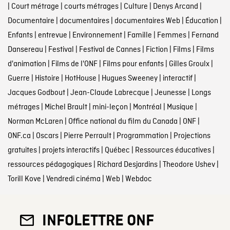
|
Court métrage
|
courts métrages
|
Culture
|
Denys Arcand
|
Documentaire
|
documentaires
|
documentaires Web
|
Éducation
|
Enfants
|
entrevue
|
Environnement
|
Famille
|
Femmes
|
Fernand
Dansereau
|
Festival
|
Festival de Cannes
|
Fiction
|
Films
|
Films
d'animation
|
Films de l'ONF
|
Films pour enfants
|
Gilles Groulx
|
Guerre
|
Histoire
|
HotHouse
|
Hugues Sweeney
|
interactif
|
Jacques Godbout
|
Jean-Claude Labrecque
|
Jeunesse
|
Longs
métrages
|
Michel Brault
|
mini-leçon
|
Montréal
|
Musique
|
Norman McLaren
|
Office national du film du Canada
|
ONF
|
ONF.ca
|
Oscars
|
Pierre Perrault
|
Programmation
|
Projections
gratuites
|
projets interactifs
|
Québec
|
Ressources éducatives
|
ressources pédagogiques
|
Richard Desjardins
|
Theodore Ushev
|
Torill Kove
|
Vendredi cinéma
|
Web
|
Webdoc
INFOLETTRE ONF