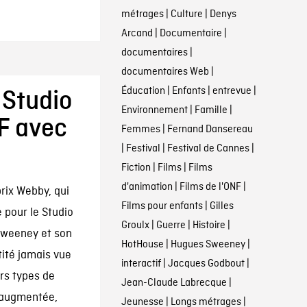
métrages
|
Culture
|
Denys
Arcand
|
Documentaire
|
documentaires
|
documentaires Web
|
Éducation
|
Enfants
|
entrevue
|
 Studio
Environnement
|
Famille
|
NF avec
Femmes
|
Fernand Dansereau
|
Festival
|
Festival de Cannes
|
Fiction
|
Films
|
Films
d'animation
|
Films de l'ONF
|
rix Webby, qui
Films pour enfants
|
Gilles
 pour le Studio
Groulx
|
Guerre
|
Histoire
|
 Sweeney et son
HotHouse
|
Hugues Sweeney
|
tité jamais vue
interactif
|
Jacques Godbout
|
ers types de
Jean-Claude Labrecque
|
é augmentée,
Jeunesse
|
Longs métrages
|