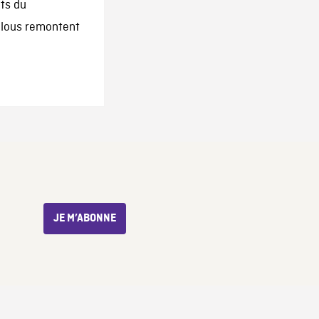
its du
glous remontent
JE M’ABONNE