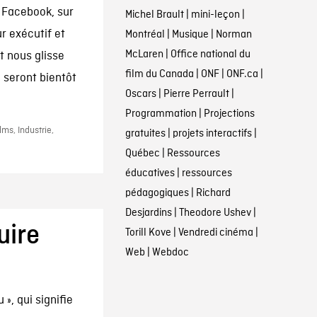
r Facebook, sur
Michel Brault
|
mini-leçon
|
r exécutif et
Montréal
|
Musique
|
Norman
McLaren
|
Office national du
t nous glisse
film du Canada
|
ONF
|
ONF.ca
|
 seront bientôt
Oscars
|
Pierre Perrault
|
Programmation
|
Projections
ms, Industrie,
gratuites
|
projets interactifs
|
Québec
|
Ressources
éducatives
|
ressources
pédagogiques
|
Richard
Desjardins
|
Theodore Ushev
|
uire
Torill Kove
|
Vendredi cinéma
|
Web
|
Webdoc
u », qui signifie