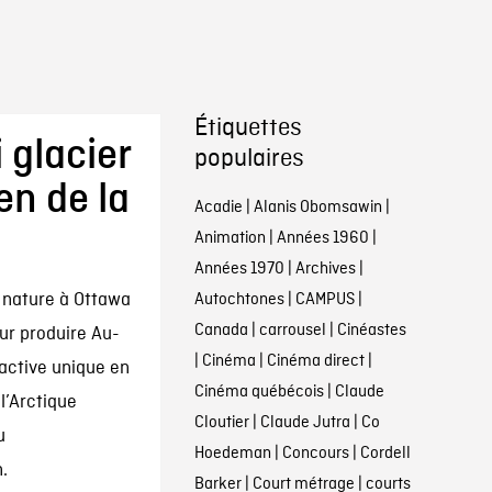
Étiquettes
 glacier
populaires
n de la
Acadie
|
Alanis Obomsawin
|
Animation
|
Années 1960
|
Années 1970
|
Archives
|
 nature à Ottawa
Autochtones
|
CAMPUS
|
Canada
|
carrousel
|
Cinéastes
our produire Au-
|
Cinéma
|
Cinéma direct
|
active unique en
Cinéma québécois
|
Claude
l’Arctique
Cloutier
|
Claude Jutra
|
Co
u
Hoedeman
|
Concours
|
Cordell
.
Barker
|
Court métrage
|
courts