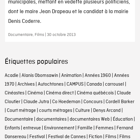
municipales, mettant en vedette plusieurs politiciens,
dont le maire Jean Drapeau et le candidat à la mairie
Denis Coderre.
Documentaire, Films | 30 octobre 2013
Étiquettes populaires
Acadie
|
Alanis Obomsawin
|
Animation
|
Années 1960
|
Années
1970
|
Archives
|
Autochtones
|
CAMPUS
|
Canada
|
carrousel
|
Cinéastes
|
Cinéma
|
Cinéma direct
|
Cinéma québécois
|
Claude
Cloutier
|
Claude Jutra
|
Co Hoedeman
|
Concours
|
Cordell Barker
|
Court métrage
|
courts métrages
|
Culture
|
Denys Arcand
|
Documentaire
|
documentaires
|
documentaires Web
|
Éducation
|
Enfants
|
entrevue
|
Environnement
|
Famille
|
Femmes
|
Fernand
Dansereau
|
Festival
|
Festival de Cannes
|
Fiction
|
Films
|
Films