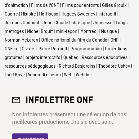
d'animation
|
Films de l'ONF
|
Films pour enfants
|
Gilles Groulx
|
Guerre
|
Histoire
|
HotHouse
|
Hugues Sweeney
|
interactif
|
Jacques Godbout
|
Jean-Claude Labrecque
|
Jeunesse
|
Longs
métrages
|
Michel Brault
|
mini-leçon
|
Montréal
|
Musique
|
Norman McLaren
|
Office national du film du Canada
|
ONF
|
ONF.ca
|
Oscars
|
Pierre Perrault
|
Programmation
|
Projections
gratuites
|
projets interactifs
|
Québec
|
Ressources éducatives
|
ressources pédagogiques
|
Richard Desjardins
|
Theodore Ushev
|
Torill Kove
|
Vendredi cinéma
|
Web
|
Webdoc
INFOLETTRE ONF
Nos infolettres présentent une sélection de nos
meilleures productions, choisie avec soin.