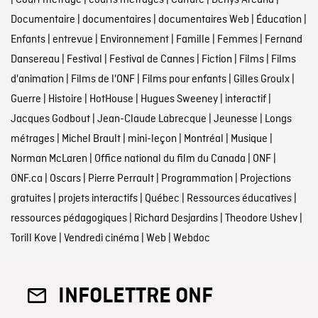
|
Court métrage
|
courts métrages
|
Culture
|
Denys Arcand
|
Documentaire
|
documentaires
|
documentaires Web
|
Éducation
|
Enfants
|
entrevue
|
Environnement
|
Famille
|
Femmes
|
Fernand
Dansereau
|
Festival
|
Festival de Cannes
|
Fiction
|
Films
|
Films
d'animation
|
Films de l'ONF
|
Films pour enfants
|
Gilles Groulx
|
Guerre
|
Histoire
|
HotHouse
|
Hugues Sweeney
|
interactif
|
Jacques Godbout
|
Jean-Claude Labrecque
|
Jeunesse
|
Longs
métrages
|
Michel Brault
|
mini-leçon
|
Montréal
|
Musique
|
Norman McLaren
|
Office national du film du Canada
|
ONF
|
ONF.ca
|
Oscars
|
Pierre Perrault
|
Programmation
|
Projections
gratuites
|
projets interactifs
|
Québec
|
Ressources éducatives
|
ressources pédagogiques
|
Richard Desjardins
|
Theodore Ushev
|
Torill Kove
|
Vendredi cinéma
|
Web
|
Webdoc
INFOLETTRE ONF