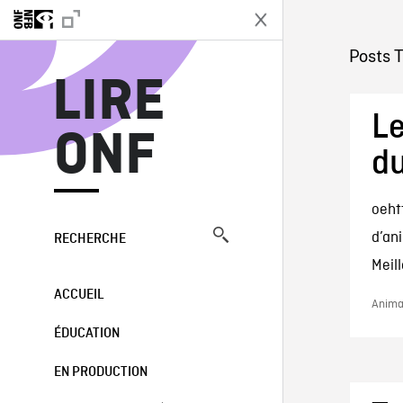
L
Posts 
LIRE
Le
ONF
du
oeht
d’ani
RECHERCHE
Meil
ACCUEIL
Animat
ÉDUCATION
EN PRODUCTION