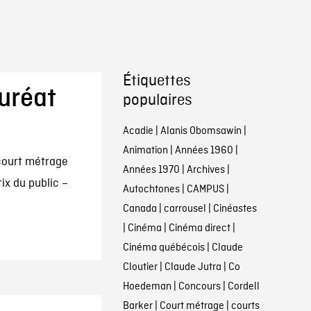
Étiquettes
auréat
populaires
Acadie
|
Alanis Obomsawin
|
Animation
|
Années 1960
|
court métrage
Années 1970
|
Archives
|
ix du public –
Autochtones
|
CAMPUS
|
Canada
|
carrousel
|
Cinéastes
|
Cinéma
|
Cinéma direct
|
Cinéma québécois
|
Claude
Cloutier
|
Claude Jutra
|
Co
Hoedeman
|
Concours
|
Cordell
Barker
|
Court métrage
|
courts