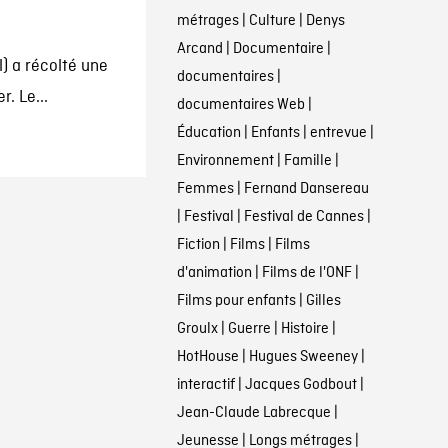
métrages
|
Culture
|
Denys
Arcand
|
Documentaire
|
l) a récolté une
documentaires
|
r. Le...
documentaires Web
|
Éducation
|
Enfants
|
entrevue
|
Environnement
|
Famille
|
Femmes
|
Fernand Dansereau
|
Festival
|
Festival de Cannes
|
Fiction
|
Films
|
Films
d'animation
|
Films de l'ONF
|
Films pour enfants
|
Gilles
Groulx
|
Guerre
|
Histoire
|
HotHouse
|
Hugues Sweeney
|
interactif
|
Jacques Godbout
|
Jean-Claude Labrecque
|
Jeunesse
|
Longs métrages
|