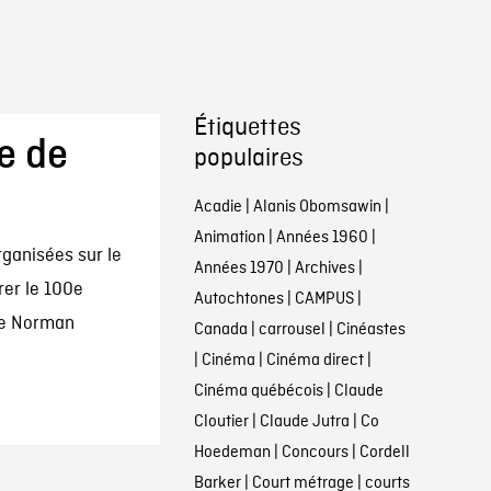
Étiquettes
e de
populaires
n
Acadie
|
Alanis Obomsawin
|
Animation
|
Années 1960
|
ganisées sur le
Années 1970
|
Archives
|
rer le 100e
Autochtones
|
CAMPUS
|
te Norman
Canada
|
carrousel
|
Cinéastes
|
Cinéma
|
Cinéma direct
|
Cinéma québécois
|
Claude
Cloutier
|
Claude Jutra
|
Co
Hoedeman
|
Concours
|
Cordell
Barker
|
Court métrage
|
courts