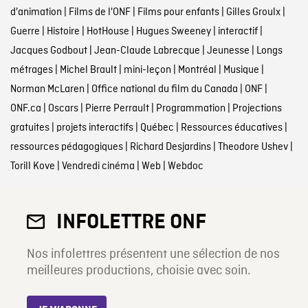
d'animation
|
Films de l'ONF
|
Films pour enfants
|
Gilles Groulx
|
Guerre
|
Histoire
|
HotHouse
|
Hugues Sweeney
|
interactif
|
Jacques Godbout
|
Jean-Claude Labrecque
|
Jeunesse
|
Longs
métrages
|
Michel Brault
|
mini-leçon
|
Montréal
|
Musique
|
Norman McLaren
|
Office national du film du Canada
|
ONF
|
ONF.ca
|
Oscars
|
Pierre Perrault
|
Programmation
|
Projections
gratuites
|
projets interactifs
|
Québec
|
Ressources éducatives
|
ressources pédagogiques
|
Richard Desjardins
|
Theodore Ushev
|
Torill Kove
|
Vendredi cinéma
|
Web
|
Webdoc
INFOLETTRE ONF
Nos infolettres présentent une sélection de nos
meilleures productions, choisie avec soin.