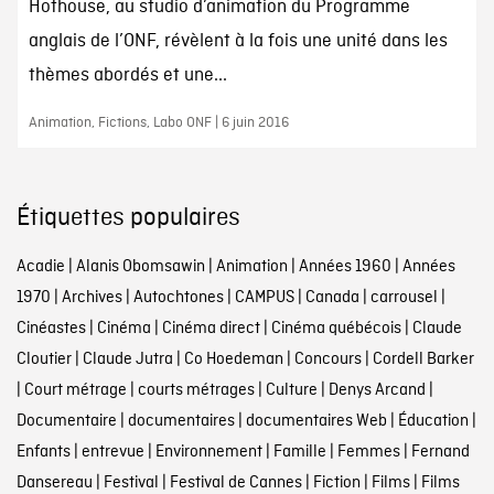
Hothouse, au studio d’animation du Programme
anglais de l’ONF, révèlent à la fois une unité dans les
thèmes abordés et une...
Animation, Fictions, Labo ONF | 6 juin 2016
Étiquettes populaires
Acadie
|
Alanis Obomsawin
|
Animation
|
Années 1960
|
Années
1970
|
Archives
|
Autochtones
|
CAMPUS
|
Canada
|
carrousel
|
Cinéastes
|
Cinéma
|
Cinéma direct
|
Cinéma québécois
|
Claude
Cloutier
|
Claude Jutra
|
Co Hoedeman
|
Concours
|
Cordell Barker
|
Court métrage
|
courts métrages
|
Culture
|
Denys Arcand
|
Documentaire
|
documentaires
|
documentaires Web
|
Éducation
|
Enfants
|
entrevue
|
Environnement
|
Famille
|
Femmes
|
Fernand
Dansereau
|
Festival
|
Festival de Cannes
|
Fiction
|
Films
|
Films