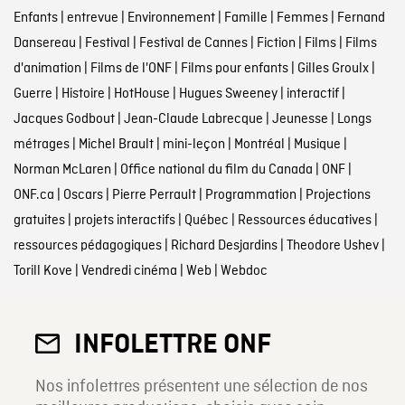
Enfants
|
entrevue
|
Environnement
|
Famille
|
Femmes
|
Fernand
Dansereau
|
Festival
|
Festival de Cannes
|
Fiction
|
Films
|
Films
d'animation
|
Films de l'ONF
|
Films pour enfants
|
Gilles Groulx
|
Guerre
|
Histoire
|
HotHouse
|
Hugues Sweeney
|
interactif
|
Jacques Godbout
|
Jean-Claude Labrecque
|
Jeunesse
|
Longs
métrages
|
Michel Brault
|
mini-leçon
|
Montréal
|
Musique
|
Norman McLaren
|
Office national du film du Canada
|
ONF
|
ONF.ca
|
Oscars
|
Pierre Perrault
|
Programmation
|
Projections
gratuites
|
projets interactifs
|
Québec
|
Ressources éducatives
|
ressources pédagogiques
|
Richard Desjardins
|
Theodore Ushev
|
Torill Kove
|
Vendredi cinéma
|
Web
|
Webdoc
INFOLETTRE ONF
Nos infolettres présentent une sélection de nos