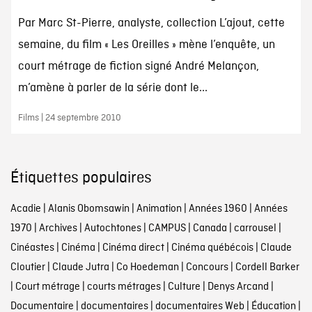
Par Marc St-Pierre, analyste, collection L’ajout, cette
semaine, du film « Les Oreilles » mène l’enquête, un
court métrage de fiction signé André Melançon,
m’amène à parler de la série dont le...
Films | 24 septembre 2010
Étiquettes populaires
Acadie
|
Alanis Obomsawin
|
Animation
|
Années 1960
|
Années
1970
|
Archives
|
Autochtones
|
CAMPUS
|
Canada
|
carrousel
|
Cinéastes
|
Cinéma
|
Cinéma direct
|
Cinéma québécois
|
Claude
Cloutier
|
Claude Jutra
|
Co Hoedeman
|
Concours
|
Cordell Barker
|
Court métrage
|
courts métrages
|
Culture
|
Denys Arcand
|
Documentaire
|
documentaires
|
documentaires Web
|
Éducation
|