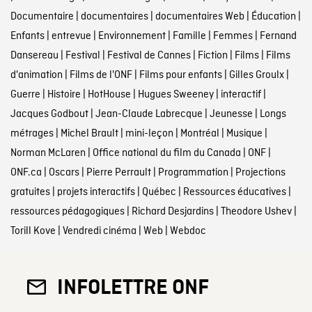
Documentaire
|
documentaires
|
documentaires Web
|
Éducation
|
Enfants
|
entrevue
|
Environnement
|
Famille
|
Femmes
|
Fernand
Dansereau
|
Festival
|
Festival de Cannes
|
Fiction
|
Films
|
Films
d'animation
|
Films de l'ONF
|
Films pour enfants
|
Gilles Groulx
|
Guerre
|
Histoire
|
HotHouse
|
Hugues Sweeney
|
interactif
|
Jacques Godbout
|
Jean-Claude Labrecque
|
Jeunesse
|
Longs
métrages
|
Michel Brault
|
mini-leçon
|
Montréal
|
Musique
|
Norman McLaren
|
Office national du film du Canada
|
ONF
|
ONF.ca
|
Oscars
|
Pierre Perrault
|
Programmation
|
Projections
gratuites
|
projets interactifs
|
Québec
|
Ressources éducatives
|
ressources pédagogiques
|
Richard Desjardins
|
Theodore Ushev
|
Torill Kove
|
Vendredi cinéma
|
Web
|
Webdoc
INFOLETTRE ONF