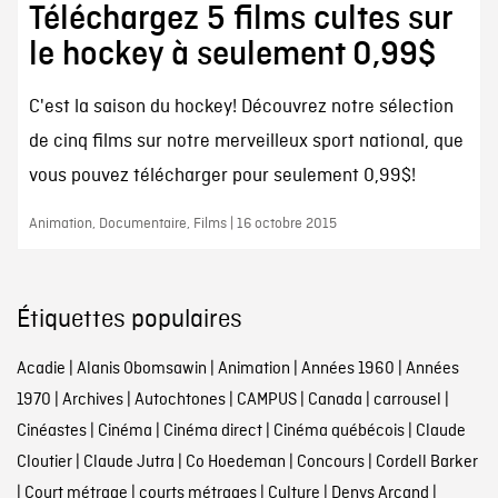
Téléchargez 5 films cultes sur
le hockey à seulement 0,99$
C'est la saison du hockey! Découvrez notre sélection
de cinq films sur notre merveilleux sport national, que
vous pouvez télécharger pour seulement 0,99$!
Animation, Documentaire, Films | 16 octobre 2015
Étiquettes populaires
Acadie
|
Alanis Obomsawin
|
Animation
|
Années 1960
|
Années
1970
|
Archives
|
Autochtones
|
CAMPUS
|
Canada
|
carrousel
|
Cinéastes
|
Cinéma
|
Cinéma direct
|
Cinéma québécois
|
Claude
Cloutier
|
Claude Jutra
|
Co Hoedeman
|
Concours
|
Cordell Barker
|
Court métrage
|
courts métrages
|
Culture
|
Denys Arcand
|