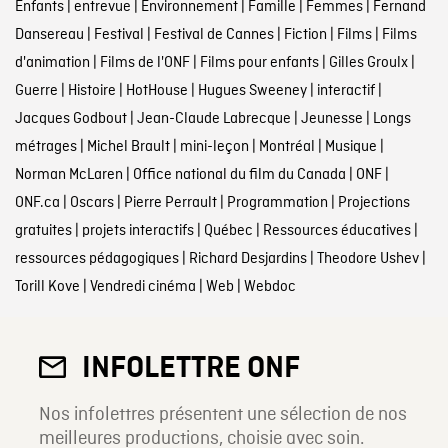
Enfants
|
entrevue
|
Environnement
|
Famille
|
Femmes
|
Fernand
Dansereau
|
Festival
|
Festival de Cannes
|
Fiction
|
Films
|
Films
d'animation
|
Films de l'ONF
|
Films pour enfants
|
Gilles Groulx
|
Guerre
|
Histoire
|
HotHouse
|
Hugues Sweeney
|
interactif
|
Jacques Godbout
|
Jean-Claude Labrecque
|
Jeunesse
|
Longs
métrages
|
Michel Brault
|
mini-leçon
|
Montréal
|
Musique
|
Norman McLaren
|
Office national du film du Canada
|
ONF
|
ONF.ca
|
Oscars
|
Pierre Perrault
|
Programmation
|
Projections
gratuites
|
projets interactifs
|
Québec
|
Ressources éducatives
|
ressources pédagogiques
|
Richard Desjardins
|
Theodore Ushev
|
Torill Kove
|
Vendredi cinéma
|
Web
|
Webdoc
INFOLETTRE ONF
Nos infolettres présentent une sélection de nos
meilleures productions, choisie avec soin.